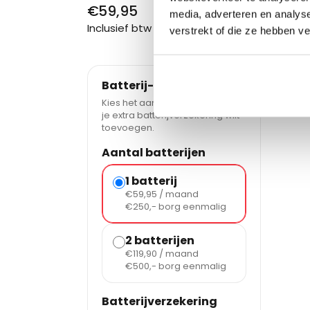
€59,95
Normale
media, adverteren en analys
Inclusief btw
prijs
verstrekt of die ze hebben v
Batterij-abonnement
Kies het aantal batterijen en of
je extra batterijverzekering wilt
toevoegen.
Aantal batterijen
1 batterij
€59,95 / maand
€250,- borg eenmalig
2 batterijen
€119,90 / maand
€500,- borg eenmalig
Batterijverzekering