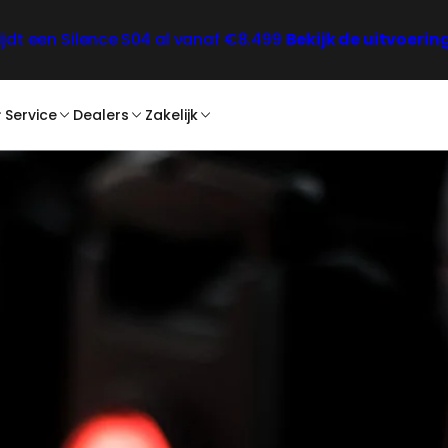
ijdt een Silence
S04 al vanaf €8.499
Bekijk de uitvoerin
Service
Dealers
Zakelijk
nt
Lease
Dealerzoeker
Voor bedrijven
Private Lease
Voor bezorging
Verzekering
Lease zakelijk
Service en onderhoud
Zakelijk contact
Blogs
1 accessoires
FAQ
2 accessoires
Contact
4 accessoires
PGB aanvragen