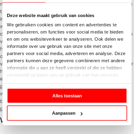
merchants en met Shopify. Om deze verbeterde functies
te bieden, kan Shopify gebruik maken van persoonlijke
Deze website maakt gebruik van cookies
informatie die is verzameld over je interacties met onze
We gebruiken cookies om content en advertenties te
winkel, samen met andere merchants, en met Shopify. In
personaliseren, om functies voor social media te bieden
deze omstandigheden is Shopify verantwoordelijk voor de
en om ons websiteverkeer te analyseren. Ook delen we
verwerking van je persoonlijke informatie, inclusief voor
informatie over uw gebruik van onze site met onze
het reageren op je verzoeken om je rechten uit te
partners voor social media, adverteren en analyse. Deze
oefenen over het gebruik van je persoonlijke informatie
partners kunnen deze gegevens combineren met andere
voor deze doeleinden. Om meer informatie te krijgen over
informatie die u aan ze heeft verstrekt of die ze hebben
hoe Shopify je persoonlijke informatie gebruikt en over
verzameld op basis van uw gebruik van hun services.
eventuele rechten die je hebt, ga je naar het
Shopify-
privacybeleid voor klanten
. Afhankelijk van waar je
woont, kun je hier bepaalde rechten uitoefenen met
Alles toestaan
betrekking tot je persoonlijke informatie
Portaallink
privacybeleid van Shopify
.
Aanpassen
Websites en links van externe partijen