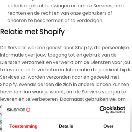
beleidsregels af te dwingen en om de Services, onze
rechten en de rechten van onze gebruikers of
anderen te beschermen of te verdedigen.
Relatie met Shopify
De Services worden gehost door Shopify, die persoonlijke
informatie over jouw toegang tot en gebruik van de
Diensten verzamelt en verwerkt om de Diensten voor jou
te leveren en te verbeteren. Informatie die je indient bij de
Services zal worden verzonden naar en gedeeld met
Shopify, evenals derden die zich in andere landen kunnen
bevinden dan waar je woont, om de Services voor jou te
leveren en te verbeteren. Daarnaast gebruiken we, om
ons bedrijf te helpen beschermen, groeien en
verbeteren, bepaalde Shopify verbeterde functies die
gegevens en informatie bevatten die zijn verkregen uit je
Toestemming
Details
Over
interacties met onze winkel, samen met andere