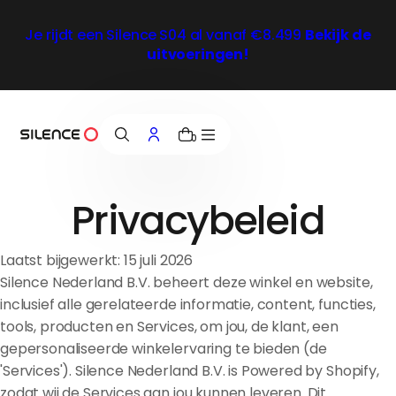
e
i
Je rijdt een Silence
S04 al vanaf €8.499
Bekijk de
n
uitvoeringen!
h
o
u
d
0
Privacybeleid
Laatst bijgewerkt: 15 juli 2026
Silence Nederland B.V. beheert deze winkel en website,
inclusief alle gerelateerde informatie, content, functies,
tools, producten en Services, om jou, de klant, een
gepersonaliseerde winkelervaring te bieden (de
'Services'). Silence Nederland B.V. is Powered by Shopify,
zodat wij de Services aan jou kunnen leveren. Dit