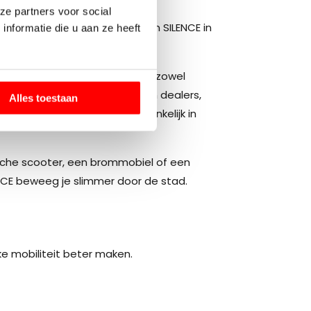
ze partners voor social
 2022 de officiële importeur van SILENCE in
nformatie die u aan ze heeft
rs en elektrische citycars voor zowel
ers. Via een groeiend netwerk van dealers,
Alles toestaan
n we elektrisch rijden toegankelijk in
rische scooter, een brommobiel of een
CE beweeg je slimmer door de stad.
jke mobiliteit beter maken.