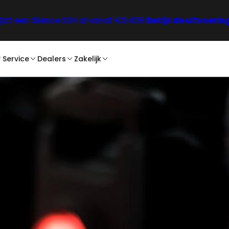
ijdt een Silence
S04 al vanaf €8.499
Bekijk de uitvoerin
Service
Dealers
Zakelijk
nt
Lease
Dealerzoeker
Voor bedrijven
Private Lease
Voor bezorging
Verzekering
Lease zakelijk
Service en onderhoud
Zakelijk contact
Blogs
1 accessoires
FAQ
2 accessoires
Contact
4 accessoires
PGB aanvragen