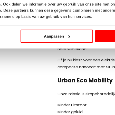
. Ook delen we informatie over uw gebruik van onze site met on
SILENCE Nederland B.V. is sinds
e. Deze partners kunnen deze gegevens combineren met andere i
erzameld op basis van uw gebruik van hun services.
Nederland.
Wij leveren elektrische scoote
particuliere als zakelijke rijd
Aanpassen
servicepunten en partners make
heel Nederland.
Of je nu kiest voor een elekt
compacte nanocar: met SILEN
Urban Eco Mobility
Onze missie is simpel: stedeli
Minder uitstoot.
Minder geluid.