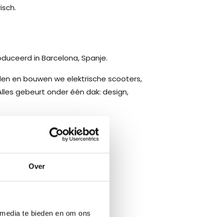
isch.
duceerd in Barcelona, Spanje.
elen en bouwen we elektrische scooters,
lles gebeurt onder één dak: design,
r batterijsysteem.
ige afwerking.
Over
t bedoeld is.
 media te bieden en om ons