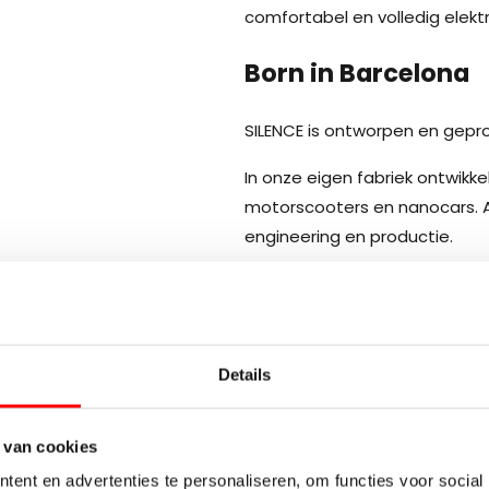
comfortabel en volledig elektr
Born in Barcelona
SILENCE is ontworpen en gepro
In onze eigen fabriek ontwikk
motorscooters en nanocars. A
engineering en productie.
Dat zie je terug in elk detail.
Een gepatenteerd uitneembaa
Grote actieradius.
Hoog rijcomfort en hoogwaard
Details
Elektrische mobiliteit zoals he
 van cookies
SILENCE Nederland
ent en advertenties te personaliseren, om functies voor social