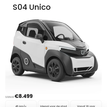
S
0
4
U
n
i
c
o
€8.499
VANAF
Ontdek
45 km/u
Ideaal voor de stad
Vanaf 16 jaar