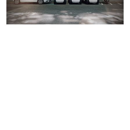
Jouw SILENCE S04
De
SILENCE S04
is de elektrische Citycar voor
iedereen die slimmer door de stad wil bewegen.
Compact, wendbaar en volledig elektrisch, maar
tegelijk comfortabel, veilig en verrassend praktisch in
dagelijks gebruik. Of je nu op zoek bent naar een slim
alternatief voor de auto, een efficiënte oplossing
voor woon werkverkeer of een duurzame manier om
je vrij door de stad te verplaatsen, met de
SILENCE