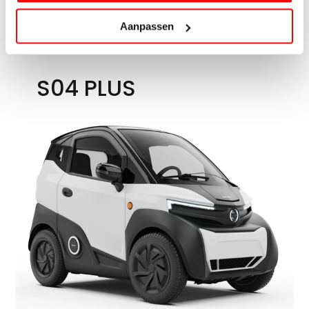
€10.999
VANAF
Ontdek
Aanpassen
45 km/u
Meer comfort
Vanaf 16 jaar
S
0
4
P
L
U
S