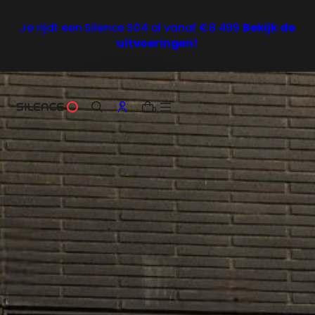
e
i
Je rijdt een Silence
S04 al vanaf €8.499
Bekijk de
n
uitvoeringen!
h
o
u
d
0