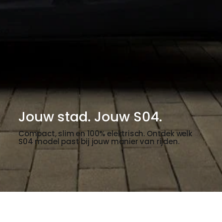
Jouw stad. Jouw S04.
Compact, slim en 100% elektrisch. Ontdek welk
S04 model past bij jouw manier van rijden.